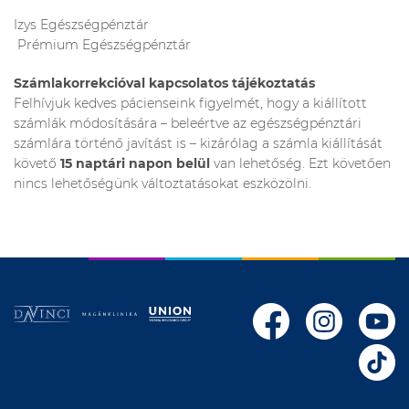
Izys Egészségpénztár
Prémium Egészségpénztár
Számlakorrekcióval kapcsolatos tájékoztatás
Felhívjuk kedves pácienseink figyelmét, hogy a kiállított
számlák módosítására – beleértve az egészségpénztári
számlára történő javítást is – kizárólag a számla kiállítását
követő
15 naptári napon belül
van lehetőség. Ezt követően
nincs lehetőségünk változtatásokat eszközölni.