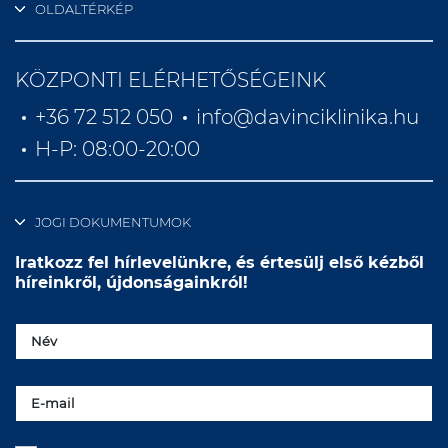
OLDALTÉRKÉP
KÖZPONTI ELÉRHETŐSÉGEINK
+36 72 512 050
info@davinciklinika.hu
H-P: 08:00-20:00
JOGI DOKUMENTUMOK
Iratkozz fel hírlevelünkre, és értesülj első kézből
híreinkről, újdonságainkról!