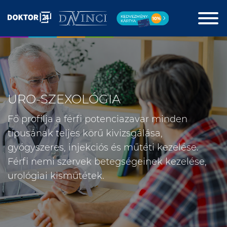
URO-SZEXOLÓGIA
Fő profilja a férfi potenciazavar minden
típusának teljes körű kivizsgálása,
gyógyszeres, injekciós és műtéti kezelése.
Férfi nemi szervek betegségeinek kezelése,
urológiai kisműtétek.