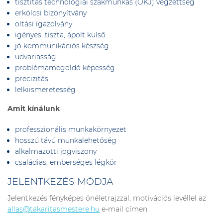
tisztítás technológiai szakmunkás (OKJ) végzettség
erkölcsi bizonyítvány
oltási igazolvány
igényes, tiszta, ápolt külső
jó kommunikációs készség
udvariasság
problémamegoldó képesség
precizitás
lelkiismeretesség
Amit kínálunk
professzionális munkakörnyezet
hosszú távú munkalehetőség
alkalmazotti jogviszony
családias, emberséges légkör
JELENTKEZÉS MÓDJA
Jelentkezés fényképes önéletrajzzal, motivációs levéllel az
allas@takaritasmestere.hu
e-mail címen.