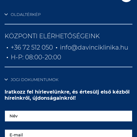
OLDALTÉRKÉP
KÖZPONTI ELÉRHETŐSÉGEINK
+36 72 512 050
info@davinciklinika.hu
H-P: 08:00-20:00
JOGI DOKUMENTUMOK
Iratkozz fel hírlevelünkre, és értesülj első kézből
híreinkről, újdonságainkról!