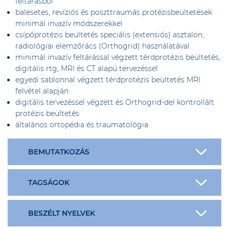
feltárásból
balesetes, revíziós és poszttraumás protézisbeültetések
minimál invazív módszerekkel
csípőprotézis beültetés speciális (extensiós) asztalon,
radiológiai elemzőrács (Orthogrid) használatával
minimál invazív feltárással végzett térdprotézis beültetés,
digitális rtg, MRI és CT alapú tervezéssel
egyedi sablonnal végzett térdprotézis beültetés MRI
felvétel alapján
digitális tervezéssel végzett és Orthogrid-del kontrollált
protézis beültetés
általános ortopédia és traumatológia
BEMUTATKOZÁS
TAGSÁGOK
BESZÉLT NYELVEK