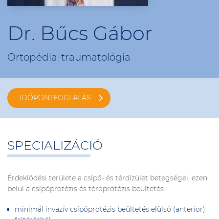
Dr. Bűcs Gábor
Ortopédia-traumatológia
IDŐPONTFOGLALÁS
SPECIALIZÁCIÓ
Érdeklődési területe a csípő- és térdízület betegségei, ezen
belül a csípőprotézis és térdprotézis beültetés.
minimál invazív csípőprotézis beültetés elülső (anterior)