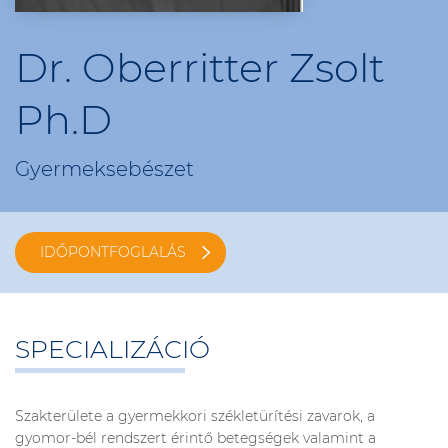
Dr. Oberritter Zsolt
Ph.D
Gyermeksebészet
IDŐPONTFOGLALÁS
SPECIALIZÁCIÓ
Szakterülete a gyermekkori székletürítési zavarok, a
gyomor-bél rendszert érintő betegségek valamint a