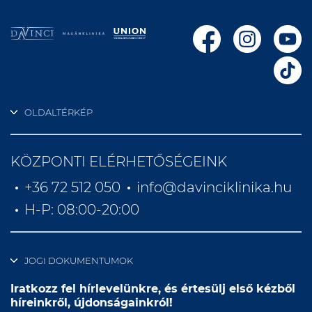
OLDALTÉRKÉP
KÖZPONTI ELÉRHETŐSÉGEINK
+36 72 512 050
info@davinciklinika.hu
H-P: 08:00-20:00
JOGI DOKUMENTUMOK
Iratkozz fel hírlevelünkre, és értesülj első kézből
híreinkről, újdonságainkról!