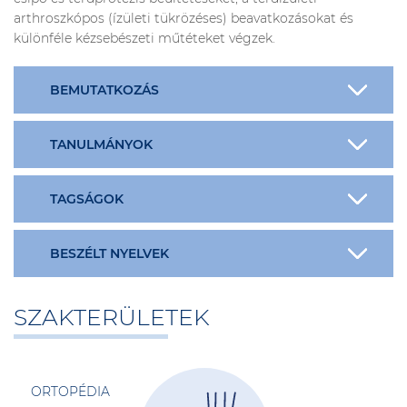
arthroszkópos (ízületi tükrözéses) beavatkozásokat és
különféle kézsebészeti műtéteket végzek.
BEMUTATKOZÁS
TANULMÁNYOK
TAGSÁGOK
BESZÉLT NYELVEK
SZAKTERÜLETEK
ORTOPÉDIA