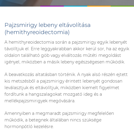
Pajzsmirigy lebeny eltávolítása
(hemithyreoidectomia)
A hemithyreoidectomia során a pajzsmirigy egyik lebenyét
távolítjuk el. Erre leggyakrabban akkor kerül sor, ha az egyik
oldalon található göb vagy elváltozás műtéti megoldást
igényel, miközben a másik lebeny egészségesen működik.
A beavatkozás altatásban történik. A nyak alsó részén ejtett
kis metszésből a pajzsmirigy érintett lebenyét gondosan
leválasztjuk és eltávolítjuk, miközben kiemelt figyelmet
fordítunk a hangszalagokat mozgató ideg és a
mellékpajzsmirigyek megóvására.
Amennyiben a megmaradt pajzsmirigy megfelelően
működik, a betegnek általában nincs szüksége
hormonpótló kezelésre.