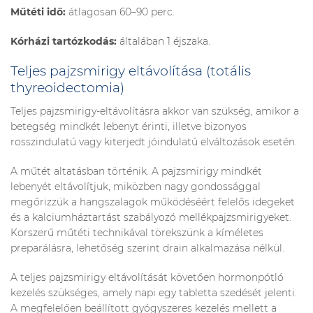
Műtéti idő:
átlagosan 60–90 perc.
Kórházi tartózkodás:
általában 1 éjszaka.
Teljes pajzsmirigy eltávolítása (totális
thyreoidectomia)
Teljes pajzsmirigy-eltávolításra akkor van szükség, amikor a
betegség mindkét lebenyt érinti, illetve bizonyos
rosszindulatú vagy kiterjedt jóindulatú elváltozások esetén.
A műtét altatásban történik. A pajzsmirigy mindkét
lebenyét eltávolítjuk, miközben nagy gondossággal
megőrizzük a hangszalagok működéséért felelős idegeket
és a kalciumháztartást szabályozó mellékpajzsmirigyeket.
Korszerű műtéti technikával törekszünk a kíméletes
preparálásra, lehetőség szerint drain alkalmazása nélkül.
A teljes pajzsmirigy eltávolítását követően hormonpótló
kezelés szükséges, amely napi egy tabletta szedését jelenti.
A megfelelően beállított gyógyszeres kezelés mellett a