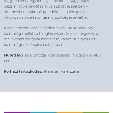
függően lehet egy lebeny eltávolítása vagy teljes
pajzsmirigy-eltávolítás. Kiválasztott esetekben –
amennyiben szakmailag indokolt – a környező
nyirokcsomók eltávolítása is szükségessé válhat.
A beavatkozás során elsődleges célunk az onkológiai
biztonság mellett a hangképzésért felelős idegek és a
mellékpajzsmirigyek megóvása, valamint a gyors és
biztonságos felépülés biztosítása.
Műtéti idő:
az elváltozás kiterjedésétől függően 90–180
perc.
Kórházi tartózkodás:
általában 1–2 éjszaka.