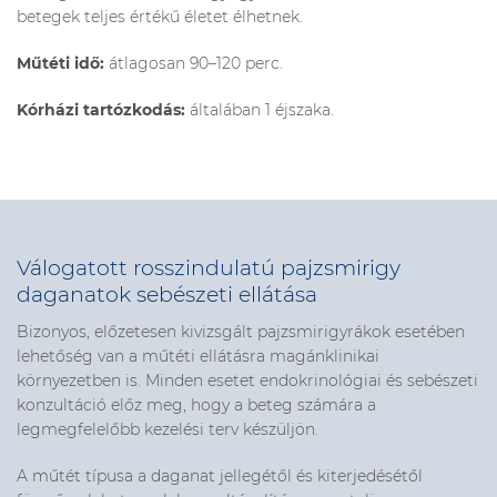
betegek teljes értékű életet élhetnek.
Műtéti idő:
átlagosan 90–120 perc.
Kórházi tartózkodás:
általában 1 éjszaka.
Válogatott rosszindulatú pajzsmirigy
daganatok sebészeti ellátása
Bizonyos, előzetesen kivizsgált pajzsmirigyrákok esetében
lehetőség van a műtéti ellátásra magánklinikai
környezetben is. Minden esetet endokrinológiai és sebészeti
konzultáció előz meg, hogy a beteg számára a
legmegfelelőbb kezelési terv készüljön.
A műtét típusa a daganat jellegétől és kiterjedésétől