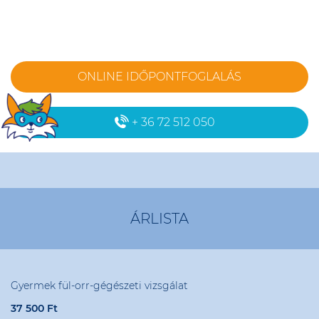
ONLINE IDŐPONTFOGLALÁS
+ 36 72 512 050
ÁRLISTA
Gyermek fül-orr-gégészeti vizsgálat
37 500 Ft