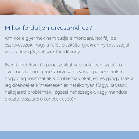
Mikor forduljon orvosunkhoz?
Amikor a gyermek nem tudja elmondani, hol fáj, de
észrevesszük, hogy a fülét piszkálja, gyakran nyitott szájjal
veszi a levegőt, sokszor fáradékony.
Ilyen tünetekkel és panaszokkal kapcsolatban szakértő
gyermek fül-orr-gégész orvosaink várják pácienseinket,
hogy diagnosztizálják a problémák okát, és és gyógyítsák a
legkisebbeket kíméletesen és hatékonyan fülgyulladások,
hallójárati problémák, légzési nehézségek, vagy mandula
okozta, visszatérő tünetek esetén.