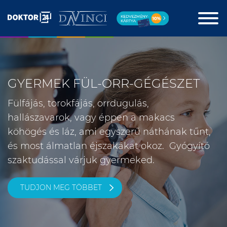
GYERMEK FÜL-ORR-GÉGÉSZET
Fülfájás, torokfájás, orrdugulás,
hallászavarok, vagy éppen a makacs
köhögés és láz, ami egyszerű náthának tűnt,
és most álmatlan éjszakákat okoz. Gyógyító
szaktudással várjuk gyermeked.
TUDJON MEG TÖBBET