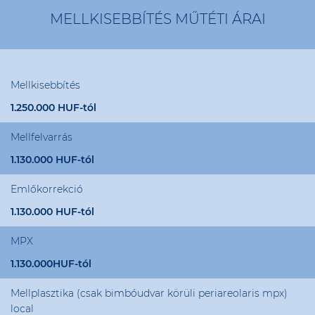
MELLKISEBBÍTÉS MŰTÉTI ÁRAI
Mellkisebbítés
1.250.000 HUF-tól
Mellfelvarrás
1.130.000 HUF-tól
Emlőkorrekció
1.130.000 HUF-tól
MPX
1.130.000HUF-tól
Mellplasztika (csak bimbóudvar körüli periareolaris mpx)
local