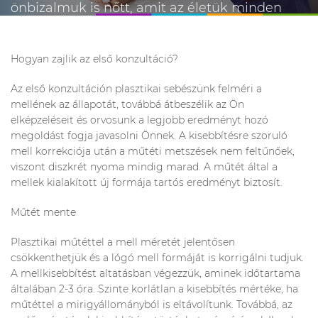
önbizalmuk is nőtt, amit az életük minden
területén tudták kamatoztatni.
Hogyan zajlik az első konzultáció?
Az első konzultáción plasztikai sebészünk felméri a
mellének az állapotát, továbbá átbeszélik az Ön
elképzeléseit és orvosunk a legjobb eredményt hozó
megoldást fogja javasolni Önnek. A kisebbítésre szoruló
mell korrekciója után a műtéti metszések nem feltűnőek,
viszont diszkrét nyoma mindig marad. A műtét által a
mellek kialakított új formája tartós eredményt biztosít.
Műtét mente
Plasztikai műtéttel a mell méretét jelentősen
csökkenthetjük és a lógó mell formáját is korrigálni tudjuk.
A mellkisebbítést altatásban végezzük, aminek időtartama
általában 2-3 óra. Szinte korlátlan a kisebbítés mértéke, ha
műtéttel a mirigyállományból is eltávolítunk. Továbbá, az