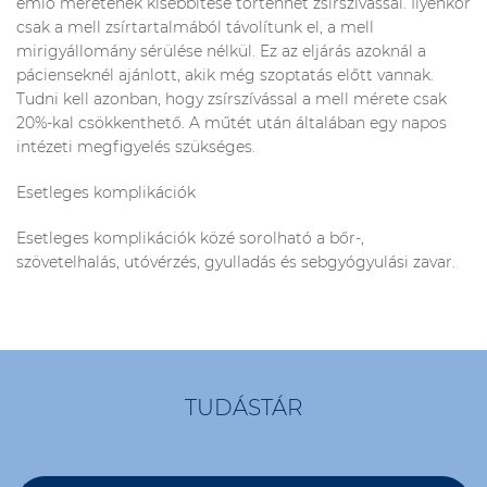
emlő méretének kisebbítése történhet zsírszívással. Ilyenkor
csak a mell zsírtartalmából távolítunk el, a mell
mirigyállomány sérülése nélkül. Ez az eljárás azoknál a
pácienseknél ajánlott, akik még szoptatás előtt vannak.
Tudni kell azonban, hogy zsírszívással a mell mérete csak
20%-kal csökkenthető. A műtét után általában egy napos
intézeti megfigyelés szükséges.
Esetleges komplikációk
Esetleges komplikációk közé sorolható a bőr-,
szövetelhalás, utóvérzés, gyulladás és sebgyógyulási zavar.
TUDÁSTÁR