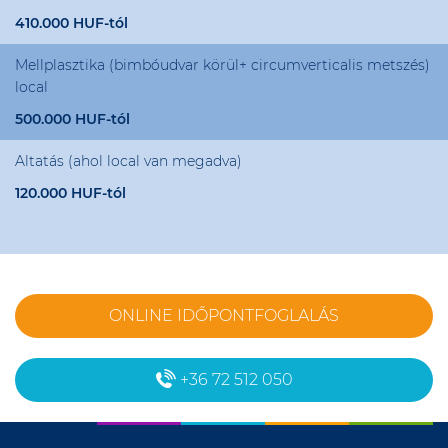
410.000 HUF-tól
Mellplasztika (bimbóudvar körül+ circumverticalis metszés)
local
500.000 HUF-tól
Altatás (ahol local van megadva)
120.000 HUF-tól
ONLINE IDŐPONTFOGLALÁS
+36 72 512 050