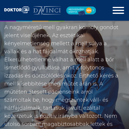
MELLKISEBBÍTÉS
A nagyméretű mell gyakran komoly gondot
jelent viselőjének. Az esztétikai
kényelmetlenség mellett a mell súlya a
vállak és a hát fájdalmát okozhatják.
Elkerülhetetlenné válhat a mell alatt a bőr
ismétlődő gyulladása, amit a folytonos
izzadás és dörzsölődés okoz. Érthető kérés a
mell kisebbítése még műtét árán is. A
műtéten átesett pácienseink arról
számoltak be, hogy megszűntek váll- és
hátfájdalmaik, tartásuk javult, ezáltal
közérzetük is pozitív irányba változott. Nem
utolsó sorban, magabiztosabbak lettek és