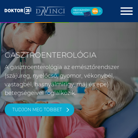
GASZTROENTEROLÓGIA
A gasztroenterológia az emésztőrendszer
(szájüreg, nyelőcső, gyomor, vékonybél,
vastagbél, hasnyálmirigy, máj és epe)
betegségeivel foglalkozik.
TUDJON MEG TÖBBET