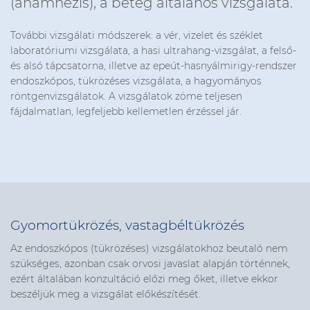
(anamnézis), a beteg általános vizsgálata.
További vizsgálati módszerek: a vér, vizelet és széklet
laboratóriumi vizsgálata, a hasi ultrahang-vizsgálat, a felső-
és alsó tápcsatorna, illetve az epeút-hasnyálmirigy-rendszer
endoszkópos, tükrözéses vizsgálata, a hagyományos
röntgenvizsgálatok. A vizsgálatok zöme teljesen
fájdalmatlan, legfeljebb kellemetlen érzéssel jár.
Gyomortükrözés, vastagbéltükrözés
Az endoszkópos (tükrözéses) vizsgálatokhoz beutaló nem
szükséges, azonban csak orvosi javaslat alapján történnek,
ezért általában konzultáció előzi meg őket, illetve ekkor
beszéljük meg a vizsgálat előkészítését.