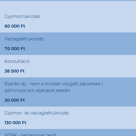
Gyomortükrözés
60 000 Ft
Vastagbéltükrözés
70 000 Ft
Konzultáció
38 500 Ft
Eljárási díj - nem a klinikán vizsgált páciensek /
adminisztratív eljárások esetén
20 000 Ft
Gyomor- és vastagbéltükrözés
130 000 Ft
M2PK - béldaganat teszt