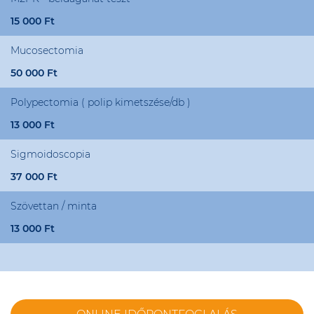
15 000 Ft
Mucosectomia
50 000 Ft
Polypectomia ( polip kimetszése/db )
13 000 Ft
Sigmoidoscopia
37 000 Ft
Szövettan / minta
13 000 Ft