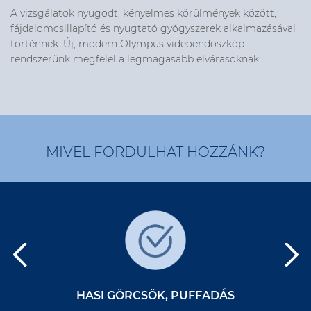
A vizsgálatok nyugodt, kényelmes körülmények között,
fájdalomcsillapító és nyugtató gyógyszerek alkalmazásával
történnek. Új, modern Olympus videoendoszkóp-
rendszerünk megfelel a legmagasabb elvárasoknak.
MIVEL FORDULHAT HOZZÁNK?
HASI GÖRCSÖK, PUFFADÁS