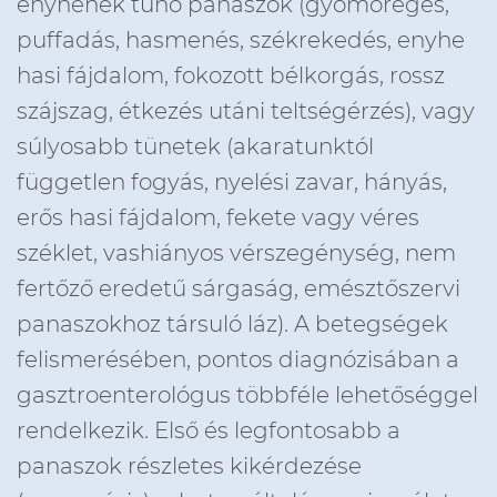
enyhének tűnő panaszok (gyomorégés,
puffadás, hasmenés, székrekedés, enyhe
hasi fájdalom, fokozott bélkorgás, rossz
szájszag, étkezés utáni teltségérzés), vagy
súlyosabb tünetek (akaratunktól
független fogyás, nyelési zavar, hányás,
erős hasi fájdalom, fekete vagy véres
széklet, vashiányos vérszegénység, nem
fertőző eredetű sárgaság, emésztőszervi
panaszokhoz társuló láz). A betegségek
felismerésében, pontos diagnózisában a
gasztroenterológus többféle lehetőséggel
rendelkezik. Első és legfontosabb a
panaszok részletes kikérdezése